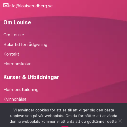
info@louiserudberg.se
Om Louise
Om Louise
Boka tid för rådgivning
Kontakt
Hormonskolan
Kurser & Utbildningar
Hormonutbildning
Kvinnohälsa
Klimakterierådgivning
Vi använder cookies för att se till att vi ger dig den bästa
upplevelsen på vår webbplats. Om du fortsätter att använda
denna webbplats kommer vi att anta att du godkänner detta.