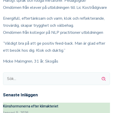
Härligt språk och roliga metaforer. Pedagogisk!
Omdömen från elever på utbildningen till Lic Kostrådgivare
Energifull, eftertänksam och varm, klok och reflekterande,
trovärdig, skapar trygghet och välbehag.
Omdömen från kollegor på NLP practitioner utbildningen
”Väldigt bra på att ge positiv feed-back. Man är glad efter
ett besök hos dig. Klok och duktig.”
Micke Malmgren, 31 år, Skogås
Senaste Inläggen
Könshormonerna efter klimakteriet
Januari 5, 2026